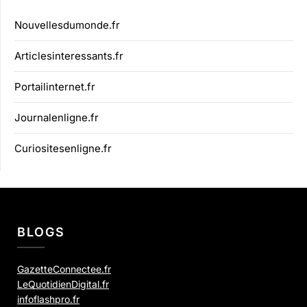
Nouvellesdumonde.fr
Articlesinteressants.fr
Portailinternet.fr
Journalenligne.fr
Curiositesenligne.fr
BLOGS
GazetteConnectee.fr
LeQuotidienDigital.fr
infoflashpro.fr