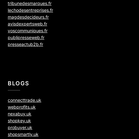
tribunedesmarques.fr
lechodesentreprises.fr
magdesdecideurs.fr
avisdexpertsweb.fr
voscommuniques.fr
publipresseweb.fr
presseactub2b.fr
BLOGS
connecttrade.uk
webprofits.uk
nexabuy.uk
shopkey.uk
probuyer.uk
shopsmartly.uk